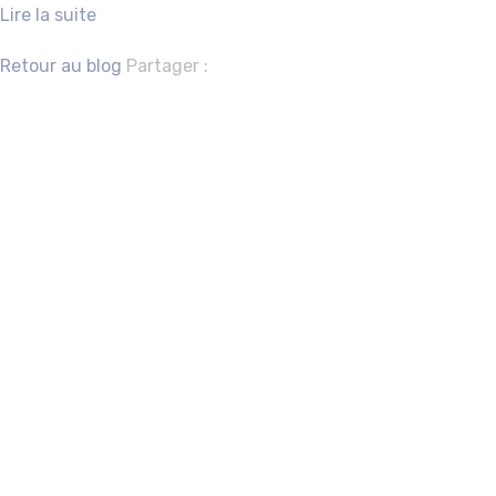
Lire la suite
Facebook
Twitter
Retour au blog
Partager :
Funding for
creation – fiction
and animation
long feature films
– funding for
artistic
production