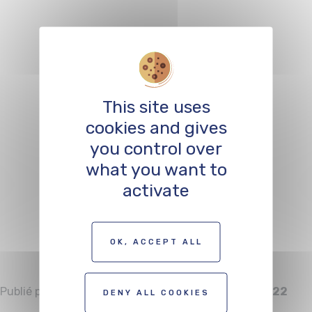
Funding for
creation – fiction
and animation
This site uses
cookies and gives
long feature films
you control over
– funding for
what you want to
activate
artistic
development
OK, ACCEPT ALL
Publié par
Alexis Smouts
le
Friday 21 January 2022
DENY ALL COOKIES