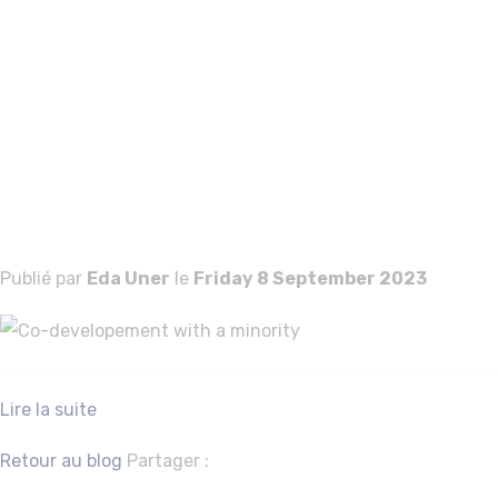
Co-developement
with a minority
Co-developement
with a minority
Publié par
Eda Uner
le
Friday 8 September 2023
Lire la suite
Facebook
Twitter
Retour au blog
Partager :