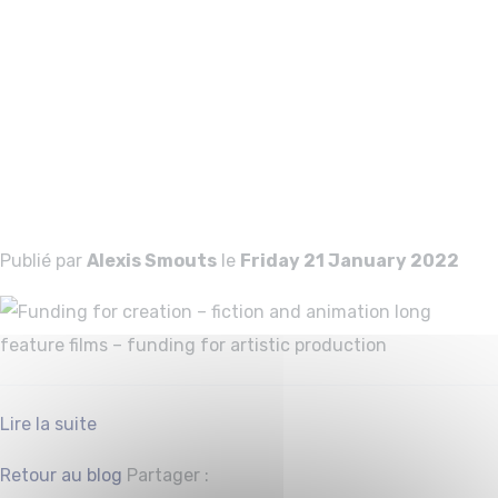
long feature films
– funding for
artistic
production
Publié par
Alexis Smouts
le
Friday 21 January 2022
Lire la suite
Facebook
Twitter
Retour au blog
Partager :