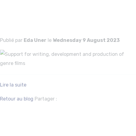
production of
genre films
Publié par
Eda Uner
le
Wednesday 9 August 2023
Lire la suite
Facebook
Twitter
Retour au blog
Partager :
Aide au concept 
œuvres