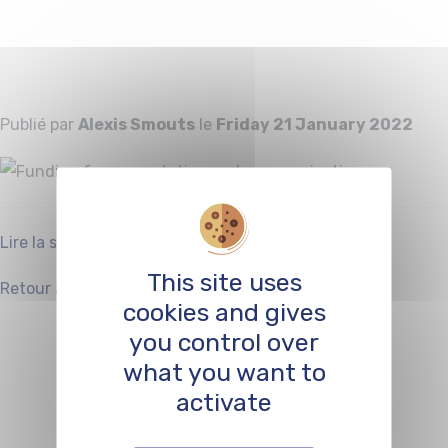
presentation and
communication
Publié par
Alexis Smouts
le
Friday 21 January 2022
Lire la suite
This site uses
Facebook
Twitter
Retour au blog
Partager :
cookies and gives
Funding for
you control over
what you want to
organising
activate