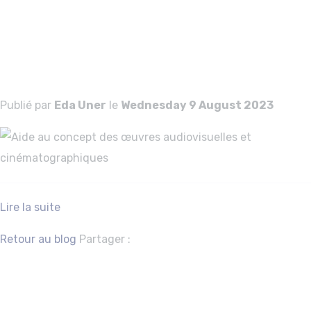
audiovisuelles et
cinématographiq
Publié par
Eda Uner
le
Wednesday 9 August 2023
Lire la suite
Facebook
Twitter
Retour au blog
Partager :
Funding for