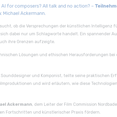
: AI for composers? All talk and no action? –
Teilnehm
n
: Michael Ackermann.
ucht, ob die Versprechungen der künstlichen Intelligenz f
sich dabei nur um Schlagworte handelt. Ein spannender Aus
auch ihre Grenzen aufzeigte.
chnischen Lösungen und ethischen Herausforderungen bei de
r Sounddesigner und Komponist, teilte seine praktischen E
lmproduktionen und wird erläutern, wie diese Technologien
ael Ackermann
, dem Leiter der Film Commission Nordbade
n Fortschritten und künstlerischer Praxis fördern.