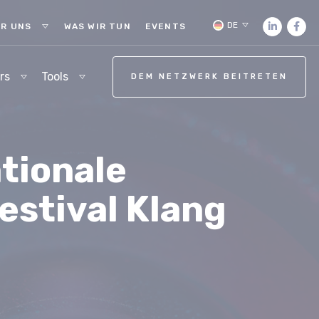
DE
R UNS
WAS WIR TUN
EVENTS
rs
Tools
DEM NETZWERK BEITRETEN
ationale
estival Klang