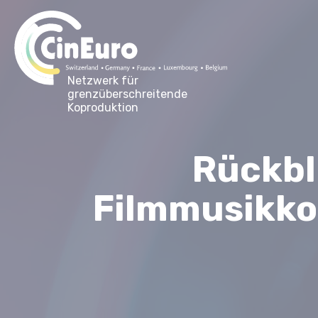
Netzwerk für
grenzüberschreitende
Koproduktion
Rückbli
Filmmusikkon