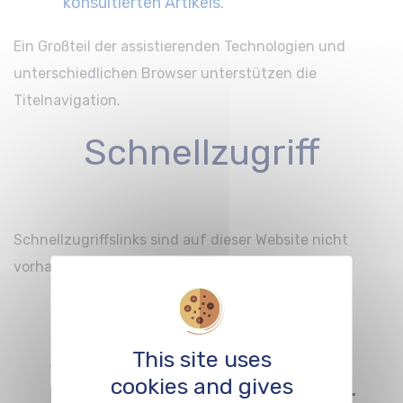
konsultierten Artikels.
Ein Großteil der assistierenden Technologien und
unterschiedlichen Browser unterstützen die
Titelnavigation.
Schnellzugriff
Schnellzugriffslinks sind auf dieser Website nicht
vorhanden.
Plugins oder
Software, die zum
This site uses
cookies and gives
Lesen bestimmter