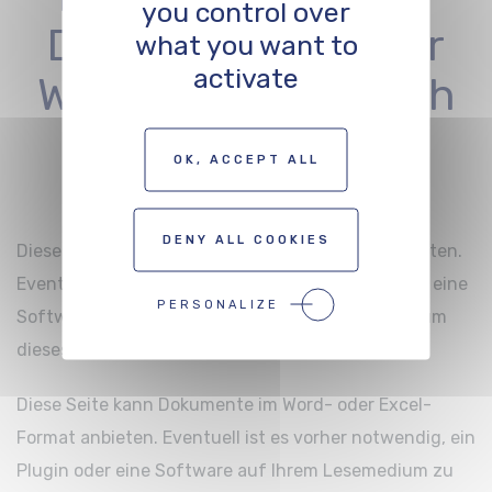
you control over
Dokumente auf der
what you want to
activate
Website erforderlich
sind
OK, ACCEPT ALL
DENY ALL COOKIES
Diese Seite kann Dokumente im pdf-Format anbieten.
Eventuell ist es vorher notwendig, ein Plugin oder eine
PERSONALIZE
Software auf Ihrem Lesemedium zu installieren, um
dieses Format zu lesen.
Diese Seite kann Dokumente im Word- oder Excel-
Format anbieten. Eventuell ist es vorher notwendig, ein
Plugin oder eine Software auf Ihrem Lesemedium zu