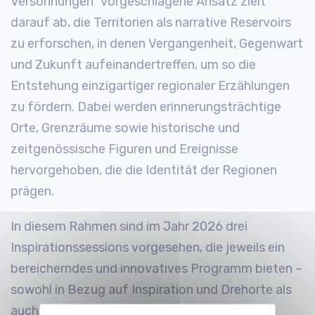
Versöhnungen“ vorgeschlagene Ansatz zielt
darauf ab, die Territorien als narrative Reservoirs
zu erforschen, in denen Vergangenheit, Gegenwart
und Zukunft aufeinandertreffen, um so die
Entstehung einzigartiger regionaler Erzählungen
zu fördern. Dabei werden erinnerungsträchtige
Orte, Grenzräume sowie historische und
zeitgenössische Figuren und Ereignisse
hervorgehoben, die die Identität der Regionen
prägen.
In diesem Rahmen sind im Jahr 2026 drei
Inspirationssessions vorgesehen, die jeweils ein
bereicherndes und innovatives Programm bieten –
sowohl in Bezug auf Inspiration und Drehorte als
auch hinsichtlich der Möglichkeiten zum