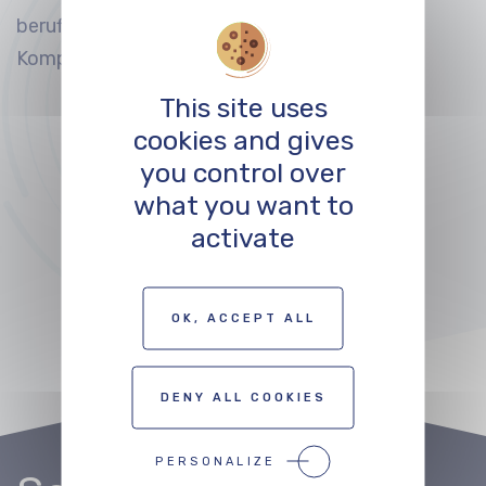
beruflichen Networking und zur
Kompetenzentwicklung:
This site uses
#1
SCHIRMECK
cookies and gives
you control over
#2
Mulhouse–Basel–Mannheim
what you want to
(
Bevorstehend)
activate
#3 Metz-Verdun (2027)
OK, ACCEPT ALL
DENY ALL COOKIES
PERSONALIZE