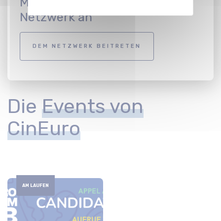
Melden Sie sich beim CinEuro-
Netzwerk an
DEM NETZWERK BEITRETEN
Die
Events von
CinEuro
AM LAUFEN