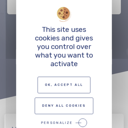
This site uses
Précédent
Suivant
cookies and gives
you control over
what you want to
ZUR KARTE DER FILMSCHAFFENDEN
activate
OK, ACCEPT ALL
DENY ALL COOKIES
PERSONALIZE