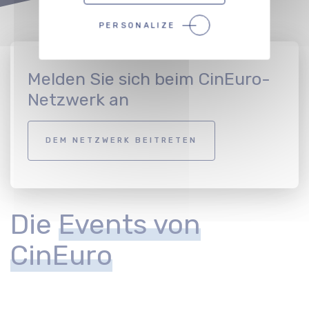
PERSONALIZE
Melden Sie sich beim CinEuro-
Netzwerk an
DEM NETZWERK BEITRETEN
Die
Events von
CinEuro