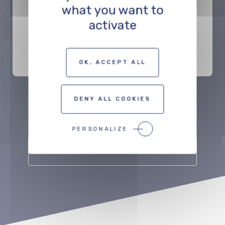
what you want to
DIENSTLEISTER
activate
OK, ACCEPT ALL
DENY ALL COOKIES
Précédent
Suivant
PERSONALIZE
ZUR KARTE DER FILMSCHAFFENDEN