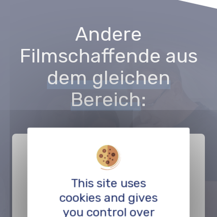
Andere
Filmschaffende aus
dem gleichen
Bereich
:
This site uses
cookies and gives
you control over
Hélène Igersheim