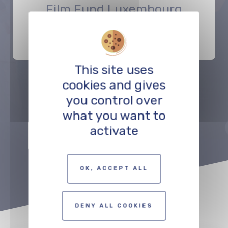
Film Fund Luxembourg
FÖRDERUNG
This site uses
cookies and gives
Précédent
Suivant
you control over
what you want to
activate
ZUR KARTE DER FILMSCHAFFENDEN
OK, ACCEPT ALL
DENY ALL COOKIES