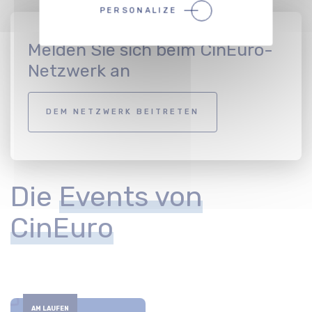
PERSONALIZE
Melden Sie sich beim CinEuro-
Netzwerk an
DEM NETZWERK BEITRETEN
Die
Events von
CinEuro
AM LAUFEN