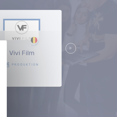
Vivi Film
mehl+wass
Suivant
GmbH
PRODUKTION
PRODUKTIO