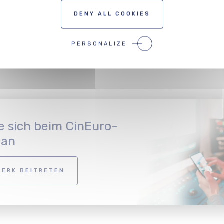
DENY ALL COOKIES
PERSONALIZE
e sich beim CinEuro-
 an
ERK BEITRETEN