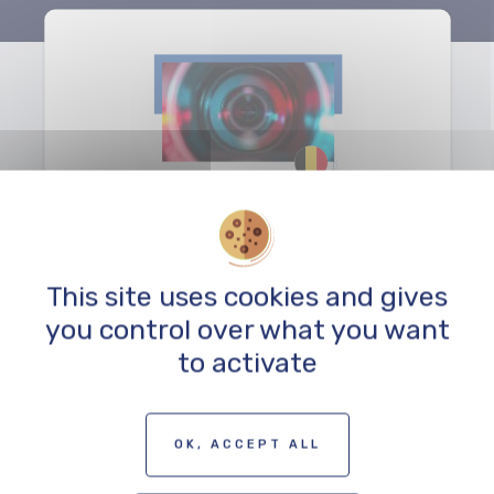
Artemis Production
PRODUKTION
This site uses cookies and gives
you control over what you want
to activate
OK, ACCEPT ALL
ZUR KARTE DER FILMSCHAFFENDEN