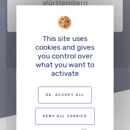
Württemberg
FÖRDERUNG
This site uses
cookies and gives
Précédent
Suivant
you control over
what you want to
activate
ZUR KARTE DER FILMSCHAFFENDEN
OK, ACCEPT ALL
DENY ALL COOKIES