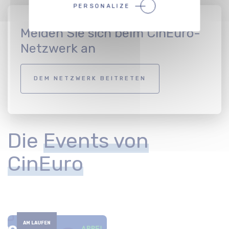
PERSONALIZE
Melden Sie sich beim CinEuro-
Netzwerk an
DEM NETZWERK BEITRETEN
Die
Events von
CinEuro
AM LAUFEN