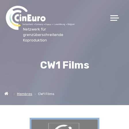
Netzwerk für
grenzüberschreitende
Koproduktion
CW1 Films
Membres
CW1 Films