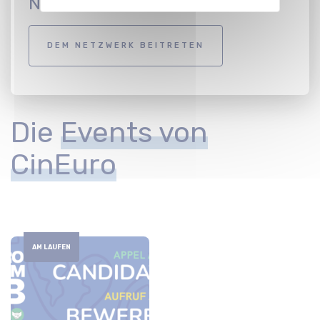
Netzwerk an
DEM NETZWERK BEITRETEN
Die
Events von
CinEuro
AM LAUFEN