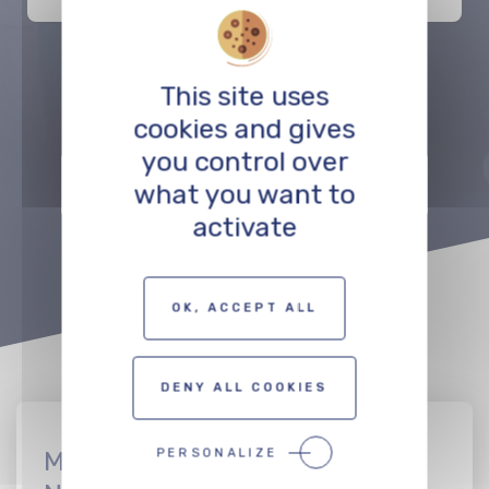
This site uses
Précédent
Suivant
cookies and gives
you control over
ZUR KARTE DER FILMSCHAFFENDEN
what you want to
activate
OK, ACCEPT ALL
DENY ALL COOKIES
PERSONALIZE
Melden Sie sich beim CinEuro-