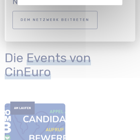
Netzwerk an
DEM NETZWERK BEITRETEN
Die
Events von
CinEuro
AM LAUFEN