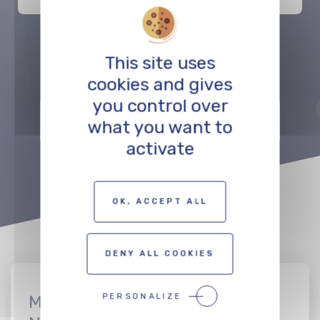
This site uses
Précédent
Suivant
cookies and gives
you control over
ZUR KARTE DER FILMSCHAFFENDEN
what you want to
activate
OK, ACCEPT ALL
DENY ALL COOKIES
PERSONALIZE
Melden Sie sich beim CinEuro-