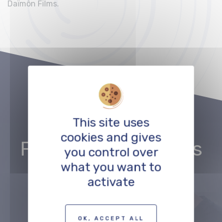
Daïmôn Films.
This site uses
Andere
cookies and gives
Filmschaffende aus
you control over
what you want to
dem gleichen
activate
Bereich
:
OK, ACCEPT ALL