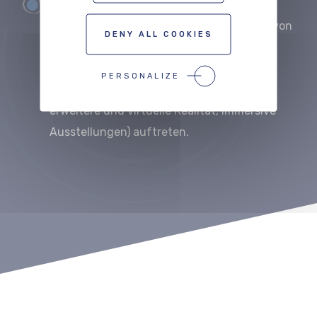
Die P
roduktion dieser neuen
Medienarbeiten
nach der Beobachtung von
DENY ALL COOKIES
Schwierigkeiten, die in der Praxis zu den
verschiedenen Themen (neue Schrift,
PERSONALIZE
innovative audiovisuelle Formate, Gaming,
erweitere und virtuelle Realität, immersive
Ausstellungen) auftreten.