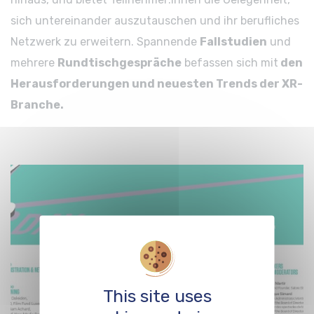
sich untereinander auszutauschen und ihr berufliches
Netzwerk zu erweitern. Spannende
Fallstudien
und
mehrere
Rundtischgespräche
befassen sich mit
den
Herausforderungen und neuesten Trends der XR-
Branche.
This site uses