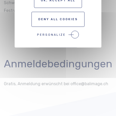
OK, ACCEPT ALL
Schweiz. Danach Apero Gespräche und ab ins
Festivalprogramm von Bildrausch!
DENY ALL COOKIES
PERSONALIZE
ANMELDUNG
Anmeldebedingungen
Gratis, Anmeldung erwünscht bei
office@balimage.ch