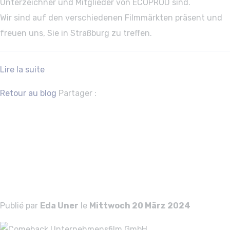
Unterzeichner und Mitglieder von ECOPROD sind.
Wir sind auf den verschiedenen Filmmärkten präsent und
freuen uns, Sie in Straßburg zu treffen.
Lire la suite
Facebook
Twitter
Retour au blog
Partager :
Comeback
Unternehmensfil
GmbH
Publié par
Eda Uner
le
Mittwoch 20 März 2024