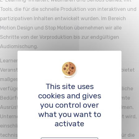
Tools, die für die schnelle Produktion von interaktiven und
partizipativen Inhalten entwickelt wurden. Im Bereich
Motion Design und Stop Motion übernehmen wir alle
Schritte von der Vorproduktion bis zur endgültigen
Audiomischung.
Learnence entwickelt auch Plattformen für digitale
Veranstaltungen, Livestreaming und Podcasts und bietet
maßgeschneiderte Lösungen für jedes Projekt. Wir
This site uses
verfügen über mehrere Studios, die für unterschiedliche
cookies and gives
Bedürfnisse ausgestattet sind, sowie über die gesamte
you control over
Ausrüstung, die für Dreharbeiten von Dokumentarfilmen,
what you want to
Unternehmensvideos oder ENG-Reportagen benötigt wird,
activate
einschließlich Beleuchtung, Kameras und moderner
technischer Hilfsmittel. Wir bieten auch Lösungen für die