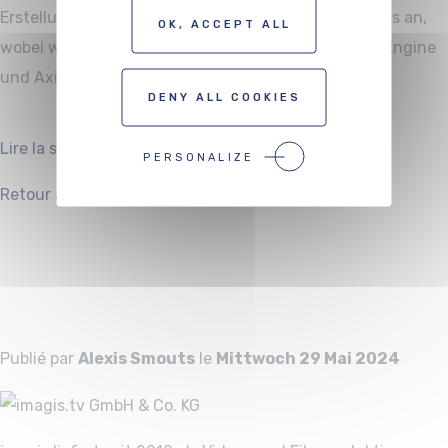
Erstellung und Verwaltung von virtuellen 3D-Studios an,
OK, ACCEPT ALL
wobei wir fortschrittliche Technologien wie Unreal Engine
und Aximmetry für Echtzeit-Renderings einsetzen.
DENY ALL COOKIES
Lire la suite
PERSONALIZE
Facebook
Twitter
Retour au blog
Partager :
imagis.tv GmbH &
Co. KG
Publié par
Alexis Smouts
le
Mittwoch 29 Mai 2024