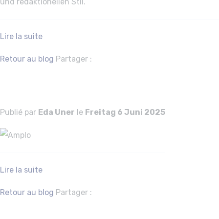
und redaktionellen Stil.
Lire la suite
Facebook
Twitter
Retour au blog
Partager :
Amplo
Publié par
Eda Uner
le
Freitag 6 Juni 2025
Lire la suite
Facebook
Twitter
Retour au blog
Partager :