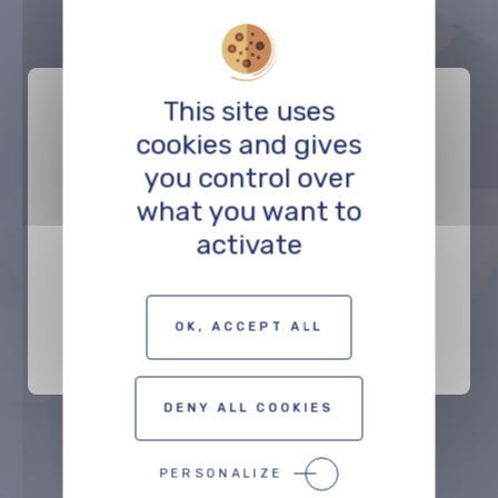
This site uses
cookies and gives
you control over
what you want to
activate
Film Fund Luxembourg
FONDS DE SOUTIEN
OK, ACCEPT ALL
DENY ALL COOKIES
Précédent
Suivant
PERSONALIZE