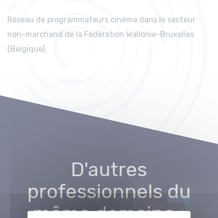
Réseau de programmateurs cinéma dans le secteur
non-marchand de la Fédération Wallonie-Bruxelles
(Belgique).
D'autres
professionnels
du
même domaine
: