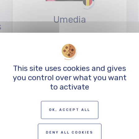
Umedia
S
POST-PRODUCTION
This site uses cookies and gives
you control over what you want
to activate
VOIR TOUT LE RÉSEAU
OK, ACCEPT ALL
DENY ALL COOKIES