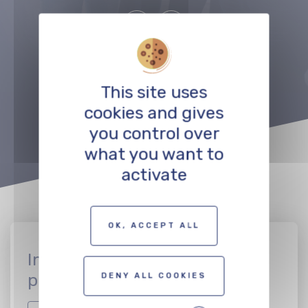
Précédent
Suivant
VOIR TOUT LE RÉSEAU
This site uses
cookies and gives
you control over
what you want to
activate
OK, ACCEPT ALL
Inscrivez vous en tant que
professionnel
DENY ALL COOKIES