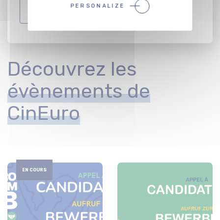
PERSONALIZE
REJOIGNEZ LE RÉSEAU !
Découvrez les
évènements de
CinEuro
EN COURS