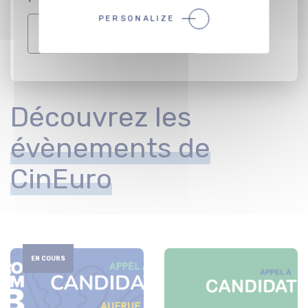
PERSONALIZE
REJOIGNEZ LE RÉSEAU !
Découvrez les
évènements de
CinEuro
EN COURS