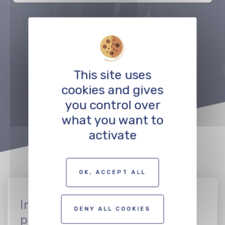
Précédent
Suivant
This site uses
VOIR TOUT LE RÉSEAU
cookies and gives
you control over
what you want to
activate
OK, ACCEPT ALL
Inscrivez vous en tant que
DENY ALL COOKIES
professionnel