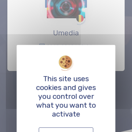
Umedia
POST-PRODUCTION
This site uses
cookies and gives
Précédent
Suivant
you control over
what you want to
activate
VOIR TOUT LE RÉSEAU