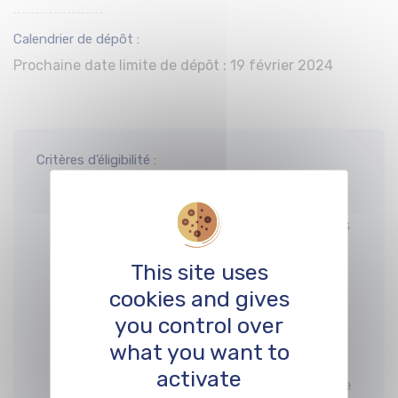
Calendrier de dépôt :
Prochaine date limite de dépôt : 19 février 2024
Critères d’éligibilité :
Les candidat.es doivent être domicilié.es
dans l’Eurométrople de Strasbourg et âgés
d’au moins 18 ans à la date de dépôt de la
This site uses
candidature.
cookies and gives
Une attention particulière sera portée aux
you control over
candidat.e.s émergent.e.s et issu.e.s de
what you want to
quartiers prioritaires.
activate
Une expérience dans le domaine artistique