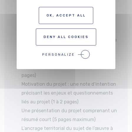
sera appréciée.
Le format est libre (long-métrage,
OK, ACCEPT ALL
courtmétrage, série, etc.).
Le projet présenté ne doit pas excéder 7
DENY ALL COOKIES
pages (visuels inclus et police de caractère
de minimum 10 et maximum 12) et
PERSONALIZE
comprendre :
Présentation libre de l’auteur.rice (1 à 2
pages)
Motivation du projet : une note d’intention
précisant les enjeux et questionnements
liés au projet (1 à 2 pages)
Une présentation du projet comprenant un
résumé court (5 pages maximum)
L’ancrage territorial du sujet de l’œuvre à