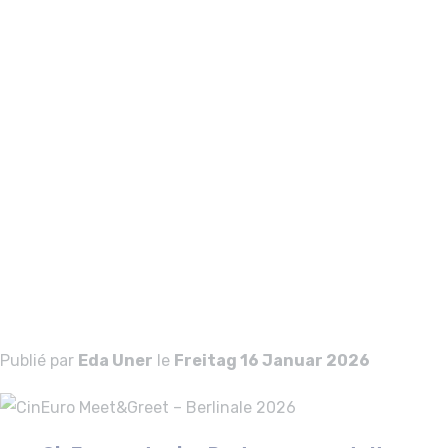
CinEuro
Meet&Greet -
Berlinale 2026
CinEuro
Meet&Greet –
Berlinale 2026
Publié par
Eda Uner
le
Freitag 16 Januar 2026