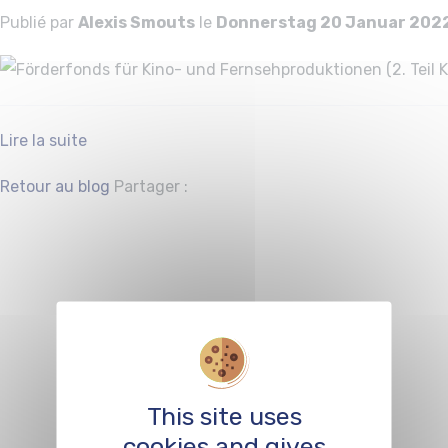
Publié par
Alexis Smouts
le
Donnerstag 20 Januar 202
Lire la suite
Facebook
Twitter
Retour au blog
Partager :
Förderfonds für K
und
Fernsehprodukti
(1. Teil Fernsehen)
This site uses
cookies and gives