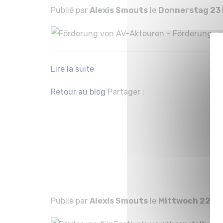
Publié par
Alexis Smouts
le
Donnerstag 23
Lire la suite
Facebook
Twitter
Retour au blog
Partager :
Förderung für
in den Bereic
Kulturschaff
Publié par
Alexis Smouts
le
Mittwoch 22 D