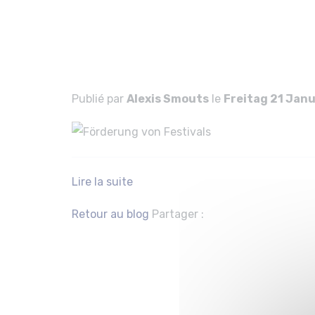
Förderung von
Förderung von
Publié par
Alexis Smouts
le
Freitag 21 Jan
Lire la suite
Facebook
Twitter
Retour au blog
Partager :
Förderung vo
Festivals