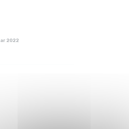
 Festivals
 Festivals
uar 2022
n AV-Akteuren – F