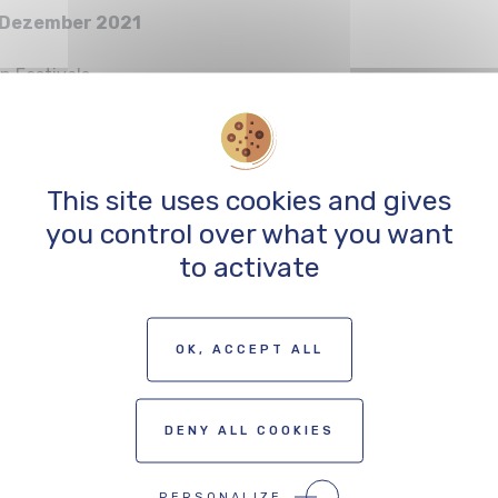
 Dezember 2021
This site uses cookies and gives
you control over what you want
 Festivals und Ve
to activate
hen Kultur und dig
OK, ACCEPT ALL
en
DENY ALL COOKIES
ezember 2021
PERSONALIZE