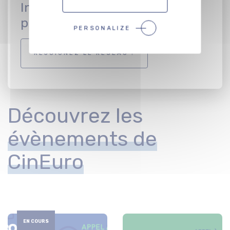
Inscrivez vous en tant que
professionnel
PERSONALIZE
REJOIGNEZ LE RÉSEAU !
Découvrez les
évènements de
CinEuro
EN COURS