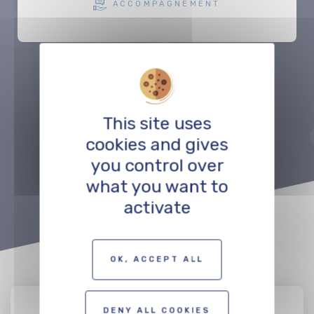
ACCOMPAGNEMENT
Précédent
Suivant
This site uses
cookies and gives
VOIR TOUT LE RÉSEAU
you control over
what you want to
activate
OK, ACCEPT ALL
DENY ALL COOKIES