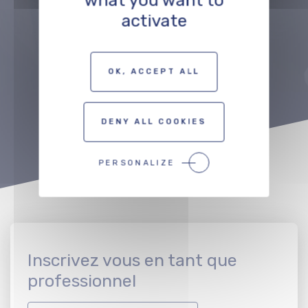
what you want to
activate
Précédent
Suivant
OK, ACCEPT ALL
VOIR TOUT LE RÉSEAU
DENY ALL COOKIES
PERSONALIZE
Inscrivez vous en tant que
professionnel