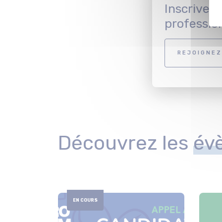
Inscrivez
professio
REJOIGNEZ
Découvrez les
év
EN COURS