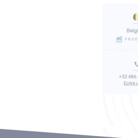
Belg
PROD
+32 486 
Ecrire 