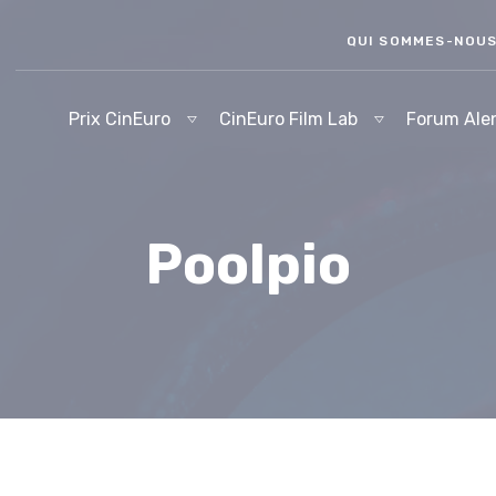
QUI SOMMES-NOU
Prix CinEuro
CinEuro Film Lab
Forum Ale
Poolpio