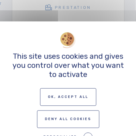
T
PRESTATION
This site uses cookies and gives
you control over what you want
VOIR TOUT LE RÉSEAU
to activate
OK, ACCEPT ALL
DENY ALL COOKIES