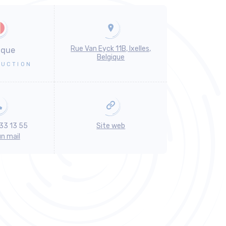
Rue Van Eyck 11B, Ixelles,
ique
Belgique
UCTION
33 13 55
Site web
un mail