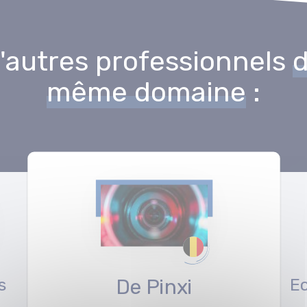
'autres professionnels
même domaine
:
s
E
De Pinxi