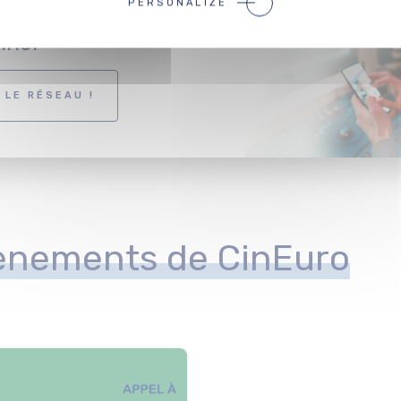
PERSONALIZE
 vous en tant que
nnel
 LE RÉSEAU !
ènements de CinEuro