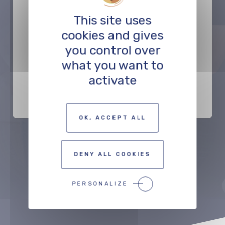
This site uses
cookies and gives
you control over
Eurométropole de
what you want to
Strasbourg
activate
FONDS DE SOUTIEN
OK, ACCEPT ALL
Précédent
Suivant
DENY ALL COOKIES
PERSONALIZE
VOIR TOUT LE RÉSEAU