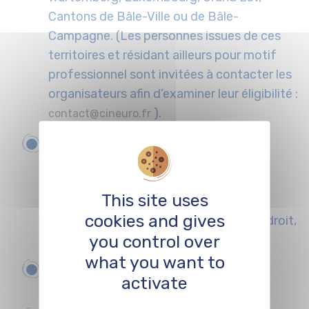
Cantons de Bâle-Ville ou de Bâle-
Campagne. (Les personnes issues de ces
territoires et résidant ailleurs pour motif
professionnel sont invitées à contacter les
organisateurs afin d’examiner leur éligibilité :
).
contact@cineuro.fr
Suivre ou avoir finalisé un
cursus
qui
prépare à la production cinéma &
audiovisuelle (production, études
This site uses
cinématographiques ou sciences
cookies and gives
culturelles, arts du spectacle, gestion, droit,
you control over
etc.).
what you want to
Orientation professionnelle vers la
activate
production cinéma & audiovisuelle
.