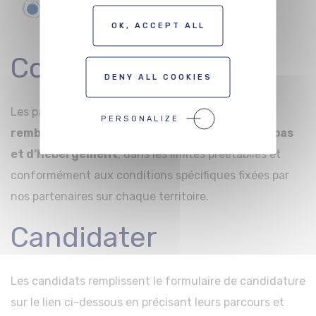
Minimum Bac+3
(ou en cours de
OK, ACCEPT ALL
finalisation du Bac+3).
Combien ?
DENY ALL COOKIES
Les participants sélectionnés bénéficieront d’un
PERSONALIZE
remboursement
des
frais de transport, de repas
et d’hébergement
, dans les limites préétablies et
conformément aux conditions spécifiques fixées par
nos partenaires sur chaque territoire.
Candidater
Les candidats remplissent le formulaire de candidature
sur le lien ci-dessous en précisant leurs parcours et