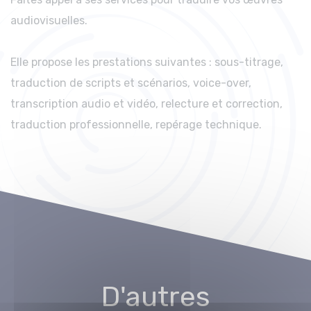
audiovisuelles.
Elle propose les prestations suivantes : sous-titrage,
traduction de scripts et scénarios, voice-over,
transcription audio et vidéo, relecture et correction,
traduction professionnelle, repérage technique.
D'autres