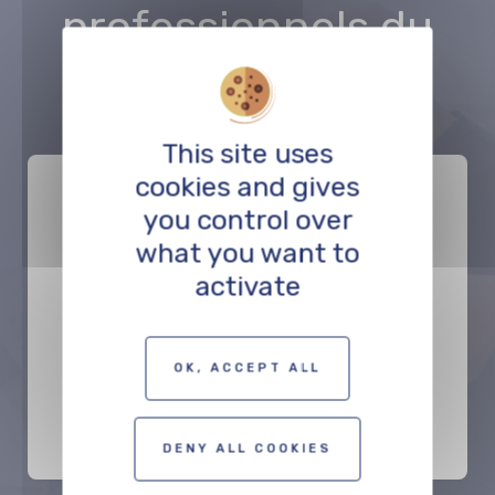
professionnels
du
même domaine
:
This site uses
cookies and gives
you control over
what you want to
activate
BEWEGTE BILDER Medien
GmbH
OK, ACCEPT ALL
POST-PRODUCTION
DENY ALL COOKIES