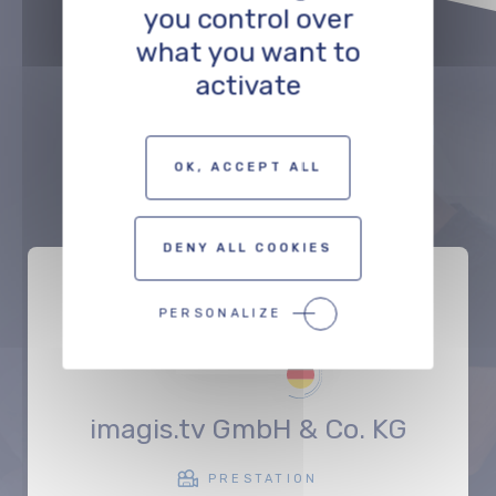
you control over
what you want to
D'autres
activate
professionnels
du
même domaine
:
OK, ACCEPT ALL
DENY ALL COOKIES
PERSONALIZE
imagis.tv GmbH & Co. KG
PRESTATION