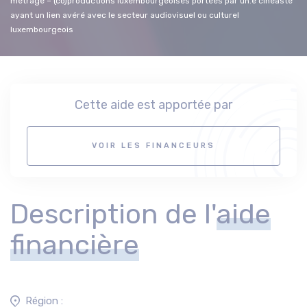
métrage – (co)productions luxembourgeoises portées par un.e cinéaste
ayant un lien avéré avec le secteur audiovisuel ou culturel
luxembourgeois
Cette aide est apportée par
VOIR LES FINANCEURS
Description de l'
aide
financière
Région :