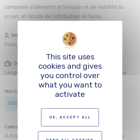
composée d'éléments artistiques et de visibilité du
projet, et décide de l'attribution de l'aide.
Bénéficiaire(s) :
Producteurs
This site uses
Genre(s) soutenu(s) :
cookies and gives
Long-métrage documentaire, Long-métrage fiction
you control over
what you want to
Montant de l’aide :
activate
500 000 € max.
OK, ACCEPT ALL
Calendrier de dépôt :
4-5 levées par an, qui sont communiquées par voie
DENY ALL COOKIES