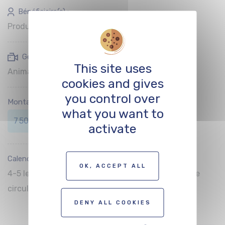
Bénéficiaire(s) :
Producteurs
Genre(s) soutenu(s) :
This site uses
Animation
cookies and gives
you control over
Montant de l’aide :
what you want to
7 500 € max.
activate
Calendrier de dépôt :
OK, ACCEPT ALL
4-5 levées par an, qui sont communiquées par voie
circulaire et sur le site web du Film Fund
DENY ALL COOKIES