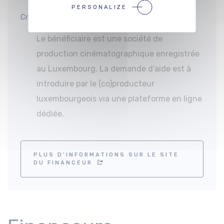
PERSONALIZE
Critères d’éligibilité :
Le bénéficiaire est une société de
production cinématographique enregistrée
au Luxembourg. La demande d’aide est à
introduire par le (co)producteur
luxembourgeois via une plateforme en ligne
dédiée.
PLUS D'INFORMATIONS SUR LE SITE
DU FINANCEUR