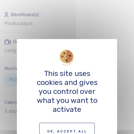
Bénéficiaire(s) :
Producteurs
Genre(s) soutenu(s) :
Long-métrage documentaire
Montant de l’aide :
This site uses
75 000 € max.
cookies and gives
you control over
what you want to
Calendrier de dépôt :
activate
3 appels par an
OK, ACCEPT ALL