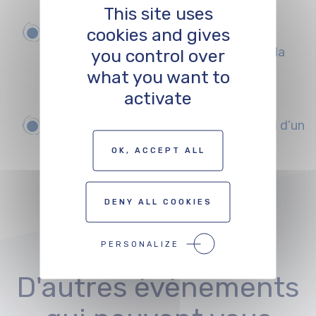
façon éco-responsable ?
This site uses
cookies and gives
17h30 – 18h00
:
Keynote
Le nouveau
crédit d’impôt belge et son impact sur la
you control over
coproduction
what you want to
Par Jean Greban, Coordinateur Walga
activate
Jusqu’à 21h
: Le programme sera suivi d’un
moment convivial.
OK, ACCEPT ALL
DENY ALL COOKIES
PERSONALIZE
D'autres évènements