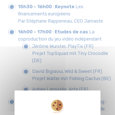
15h30 – 16h00
:
Keynote
Les
financements européens
Par Stéphane Rappeneau, CEO Jamaste
16h00 – 17h00
:
Etudes de cas
La
coproduction du jeu vidéo indépendant
Jérôme Wurster, PlayTix (FR)
Projet TopSquad mit Tiny Crocodile
(DE)
David Bigiaoui, Wild & Sweet (FR)
Projet Walter mit Fishing Cactus (BE)
Adrien Larouzée, Arte (FR)
17h00 – 17h30
:
Keynote
Green Gaming :
Comment développer des jeux vidéos de