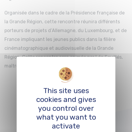
Organisée dans le cadre de la Présidence française de
la Grande Région, cette rencontre réunira différents
porteurs de projets d’Allemagne, du Luxembourg, et de
France impliquant les jeunes publics dans la filière
cinématographique et audiovisuelle de la Grande
Région. Cette rencontre sera animée par Léo Souillés,
maître de conférence à l’Université de Lorraine.
This site uses
cookies and gives
JE M’INSCRIS
you control over
what you want to
activate