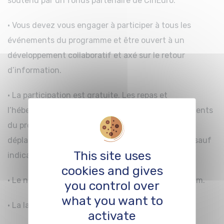
soutenu par un fonds partenaire de CinEuro.
· Vous devez vous engager à participer à tous les
événements du programme et être ouvert à un
développement collaboratif et axé sur le retour
d’information.
· La participation est gratuite. Les repas et
l’hébergement (si nécessaire) pendant les événements
du programme seront pris en charge. Les frais de
déplacement seront à la charge des participants, sauf
This site uses
indication contraire.
cookies and gives
· Le nombre de participants est limité à 15 maximum.
you control over
what you want to
· La langue de travail est l’allemand.
activate