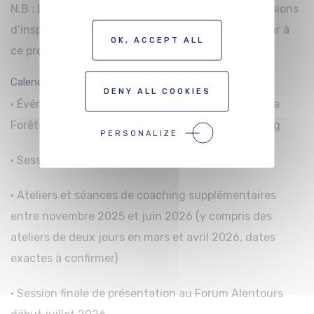
N.B : Les personnes qui ont déjà participé aux sessions
d’inspiration CinEuro peuvent également participer à
OK, ACCEPT ALL
ce programme.
Calendrier :
DENY ALL COOKIES
· Événement de lancement au Festival du film de la
Forêt-Noire les 25 et 26 novembre 2025, à Fribourg
PERSONALIZE
· Sessions de Mannheim les 8 et 9 décembre 2025
· Ateliers et séances de coaching supplémentaires
entre novembre 2025 et juin 2026 (y compris des
ateliers de deux jours en mars et avril 2026, dates
exactes à confirmer)
· Session finale de présentation au Forum Alentours