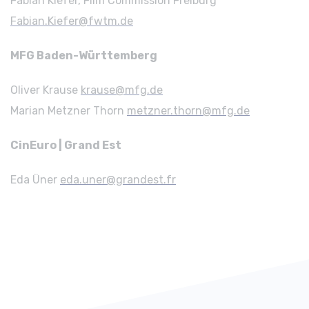
Fabian Kiefer, Film Commission Freiburg
Fabian.Kiefer@fwtm.de
MFG Baden-Württemberg
Oliver Krause
krause@mfg.de
Marian Metzner Thorn
metzner.thorn@mfg.de
CinEuro | Grand Est
Eda Üner
eda.uner@grandest.fr