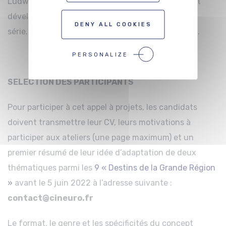
Ludwigburg, IAD de Louvain la Neuve…) souhaitant
développer un scénario de long-métrage ou de
DENY ALL COOKIES
série. Les binômes d’auteurs ne sont pas acceptés.
PERSONALIZE
SELECTION DES PARTICIPANTS
Pour participer à cet appel à projets, les candidats
doivent transmettre leur CV, leurs motivations à
participer aux ateliers (une page maximum) et un
premier résumé de leur idée d’adaptation de deux
thématiques parmi les
9 « Destins de la Grande Région
»
avant le 5 juin 2022 à l’adresse suivante :
contact@cineuro.fr
Le format, le genre et les spécificités du concept