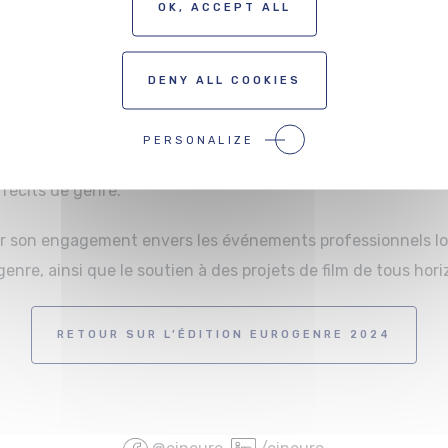
OK, ACCEPT ALL
PROJETS PITCHÉS À EUROGENRE 2025
DENY ALL COOKIES
nEuro ainsi que les possibilités offertes par le Forum Alentou
ût aussi l’occasion d’annoncer le lancement de la prochain
PERSONALIZE
ée par la Région Grand Est en 2026, dont les différents tem
 récits de genre.
r son engagement envers les événements professionnels lo
enre, ainsi que le soutien à des projets de film de tous hori
RETOUR SUR L’ÉDITION EUROGENRE 2024