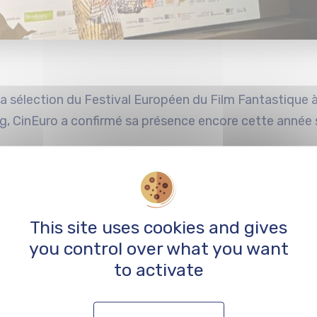
 la sélection du Festival Européen du Film Fantastiqu
g, CinEuro a confirmé sa présence encore cette année s
portants rendez-vous pour les producteurs et auteurs de fil
 Grand Est qui s’est fait comme mission d’accompagner la pr
This site uses cookies and gives
you control over what you want
a session de pitch d’œuvres qui s’est tenue le mardi 30 sep
to activate
les producteurs et auteurs de
9 projets de long-métrages
tiels coproducteurs mais aussi de distributeurs et de ven