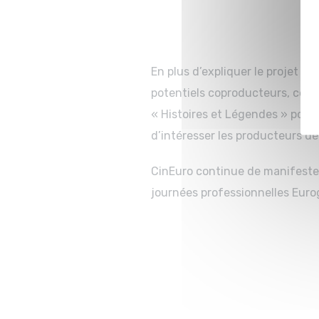
En plus d’expliquer le projet Ci
potentiels coproducteurs, ce f
« Histoires et Légendes » port
d’intéresser les producteurs de
CinEuro continue de manifeste
journées professionnelles Eurog