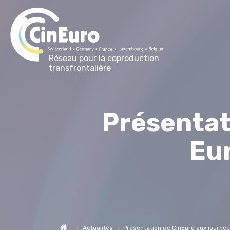
Réseau pour la coproduction
transfrontalière
Présentat
Eu
Actualités
Présentation de CinEuro aux journé