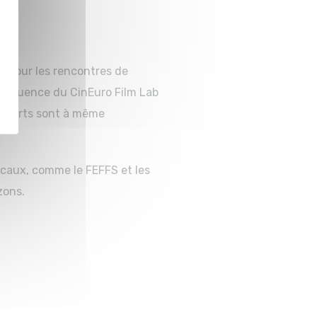
rs pour les rencontres de
e séquence du CinEuro Film Lab
ps forts sont à même
caux, comme le FEFFS et les
zons.