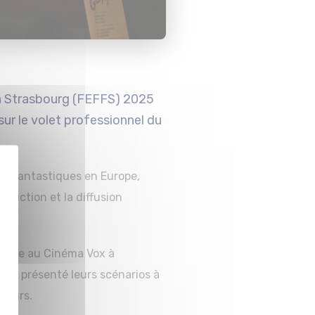
e à Strasbourg (FEFFS) 2025
ur le volet professionnel du
ms fantastiques en Europe,
oduction et la diffusion
tembre au Cinéma Vox à
ont présenté leurs scénarios à
deurs.