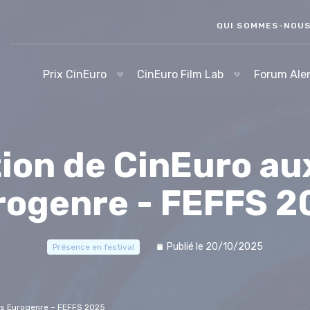
QUI SOMMES-NOU
Prix CinEuro
CinEuro Film Lab
Forum Ale
ion de CinEuro au
rogenre - FEFFS 2
Publié le 20/10/2025
Présence en festival
es Eurogenre – FEFFS 2025