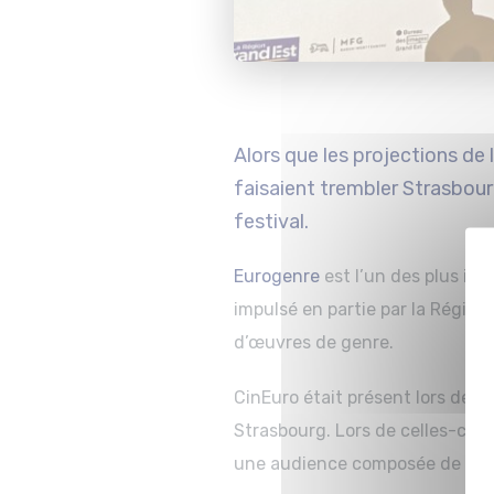
Alors que les projections de
faisaient trembler Strasbour
festival.
Eurogenre
est l’un des plus im
impulsé en partie par la Région
d’œuvres de genre.
CinEuro était présent lors de l
Strasbourg. Lors de celles-ci, 
une audience composée de poten