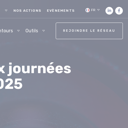
FR
S
NOS ACTIONS
EVÈNEMENTS
ntours
Outils
REJOINDRE LE RÉSEAU
x journées
025